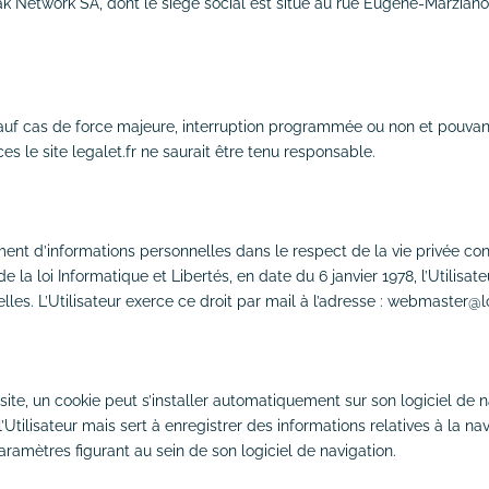
iak Network SA, dont le siège social est situé au rue Eugène-Marzian
4 sauf cas de force majeure, interruption programmée ou non et pouv
es le site legalet.fr ne saurait être tenu responsable.
tement d’informations personnelles dans le respect de la vie privée con
 de la loi Informatique et Libertés, en date du 6 janvier 1978, l’Utilisat
les. L’Utilisateur exerce ce droit par mail à l’adresse : webmaster@
e site, un cookie peut s’installer automatiquement sur son logiciel de n
tilisateur mais sert à enregistrer des informations relatives à la navig
aramètres figurant au sein de son logiciel de navigation.