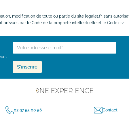
sation, modification de toute ou partie du site legalet.fr, sans autoris
 prévues par le Code de la propriété intellectuelle et le Code civil.
E
M
A
eurs
I
L
S'inscrire
*
02 97 55 00 56
Contact