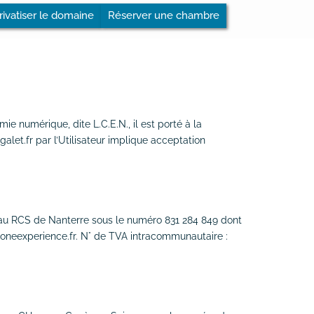
rivatiser le domaine
Réserver une chambre
e numérique, dite L.C.E.N., il est porté à la
galet.fr par l’Utilisateur implique acceptation
ée au RCS de Nanterre sous le numéro 831 284 849 dont
@oneexperience.fr. N° de TVA intracommunautaire :