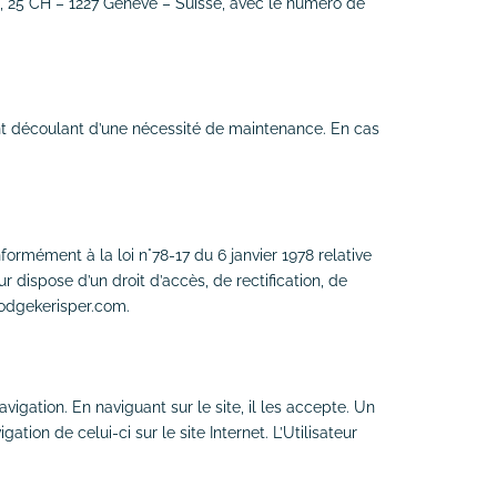
o, 25 CH – 1227 Genève – Suisse, avec le numéro de
ant découlant d’une nécessité de maintenance. En cas
formément à la loi n°78-17 du 6 janvier 1978 relative
eur dispose d’un droit d’accès, de rectification, de
lodgekerisper.com.
avigation. En naviguant sur le site, il les accepte. Un
ation de celui-ci sur le site Internet. L’Utilisateur