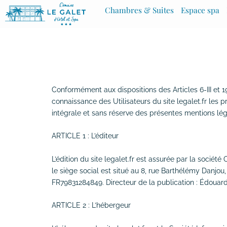
Aller
Chambres & Suites
Espace spa
au
contenu
Conformément aux dispositions des Articles 6-III et 19
connaissance des Utilisateurs du site legalet.fr les p
intégrale et sans réserve des présentes mentions lég
ARTICLE 1 : L’éditeur
L’édition du site legalet.fr est assurée par la soci
le siège social est situé au 8, rue Barthélémy Danj
FR79831284849. Directeur de la publication : Édouar
ARTICLE 2 : L’hébergeur