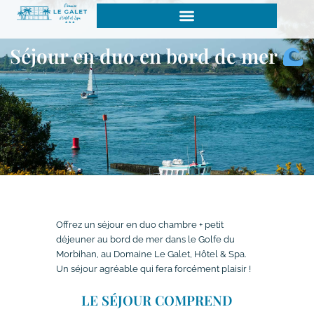
Aller
au
contenu
Séjour en duo en bord de mer
Offrez un séjour en duo chambre + petit
déjeuner au bord de mer dans le Golfe du
Morbihan, au Domaine Le Galet, Hôtel & Spa.
Un séjour agréable qui fera forcément plaisir !
LE SÉJOUR COMPREND