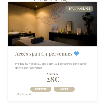
SPA & MASSAGE
Accès spa 1 à 4 personnes
Profitez d’un accès au spa pour 1 à 4 personnes d’une durée
d’1h30, sur réservation.
À partir de
28€
RÉSERVER
OFFRIR
> Voir le détail