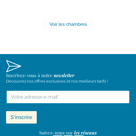
Découvrez l'âme envoûtante du
Morbihan au Galet
Voir les chambres
Inscrivez-vous à notre
newsletter
Découvrez nos offres exclusives et nos meilleurs tarifs !
E
M
A
I
L
S'inscrire
*
Suivez-nous sur
les réseaux