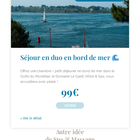
Séjour en duo en bord de mer
Offrez une chambre + petit déjeuner en bord de mer dans le
Golfe du Morbihan, le Domaine Le Galet, Hôtel & Spa, vous
accueillera avec plaisir !
99€
OFFRIR
> Voir le détail
Autre idée
de Spa & Massage