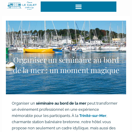
Aller
au
contenu
Organiser un séminaire au bord
de la mer : un moment magique
Organiser un
séminaire au bord de la mer
peut transformer
un événement professionnel en une expérience
mémorable pour les participants. À la
Trinité-sur-Mer
,
charmante station balnéaire bretonne, notre hôtel vous
propose non seulement un cadre idyllique, mais aussi des