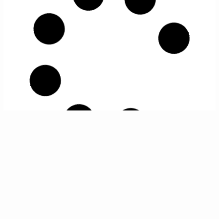
Organiser un séminaire au bord de la mer :
un moment magique
12 septembre 2024
Organisez votre séminaire au bord de la mer à
l’hôtel Le Galet et profitez d’un cadre inspirant.
Hôtel avec 44 couchages, salle équipée, accès spa,
activités de team building, et restauration incluse.
Lire la suite